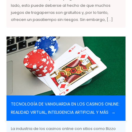
lado, esto puede deberse al hecho de que muchos
juegos de tragaperras son gratuitos y, por lo tanto,
ofrecen un pasatiempo sin riesgos. Sin embargo, […]
TECNOLOGÍA DE VANGUARDIA EN LOS CASINOS ONLINE:
REALIDAD VIRTUAL, INTELIGENCIA ARTIFICIAL Y MÁS
La industria de los casinos online con sitios como Bizzo