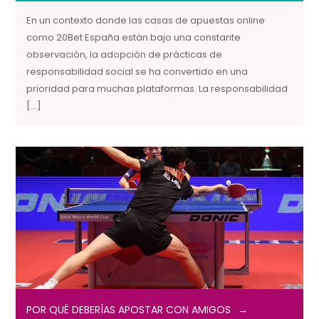
En un contexto donde las casas de apuestas online
como 20Bet España están bajo una constante
observación, la adopción de prácticas de
responsabilidad social se ha convertido en una
prioridad para muchas plataformas. La responsabilidad
[…]
POR QUÉ DEBERÍAS APOSTAR CON AMIGOS