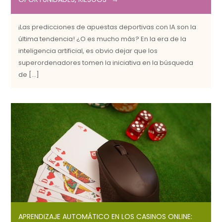
¡Las predicciones de apuestas deportivas con IA son la
última tendencia! ¿O es mucho más? En la era de la
inteligencia artificial, es obvio dejar que los
superordenadores tomen la iniciativa en la búsqueda
de […]
APRENDIZAJE AUTOMÁTICO EN LOS CASINOS ONLINE: