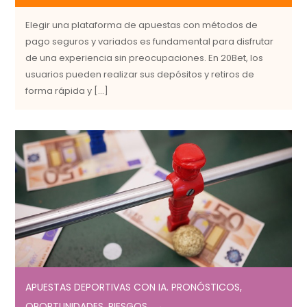
Elegir una plataforma de apuestas con métodos de
pago seguros y variados es fundamental para disfrutar
de una experiencia sin preocupaciones. En 20Bet, los
usuarios pueden realizar sus depósitos y retiros de
forma rápida y […]
APUESTAS DEPORTIVAS CON IA. PRONÓSTICOS,
OPORTUNIDADES, RIESGOS