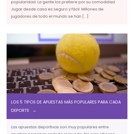
popularidad. La gente los prefiere por su comodidad.
Jugar desde casa es seguro y fácil. Millones de
jugadores de todo el mundo se han […]
LOS 5 TIPOS DE APUESTAS MÁS POPULARES PARA CADA
DEPORTE
Las apuestas deportivas son muy populares entre